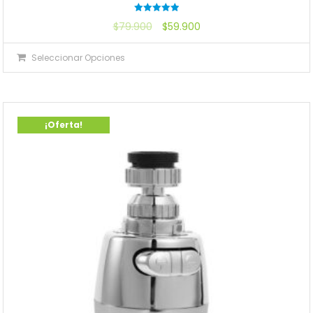
Valorado
$
79.900
$
59.900
con
5.00
de 5
Seleccionar Opciones
¡Oferta!