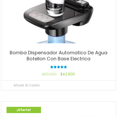
Bomba Dispensador Automatico De Agua
Botellon Con Base Electrica
Valorado
$
89.900
$
43.900
con
5.00
de 5
Añadir Al Carrito
¡Oferta!