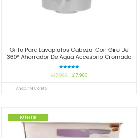
Grifo Para Lavaplatos Cabezal Con Giro De
360° Ahorrador De Agua Accesorio Cromado
Valorado
$
37.900
$
17.900
con
5.00
de 5
Añadir Al Carrito
¡Oferta!