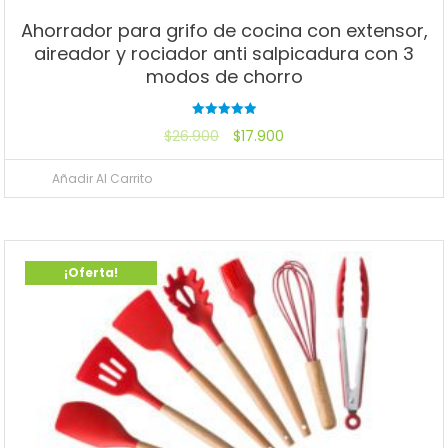
Ahorrador para grifo de cocina con extensor,
aireador y rociador anti salpicadura con 3
modos de chorro
Valorado
$
26.900
$
17.900
con
5.00
de 5
Añadir Al Carrito
¡Oferta!