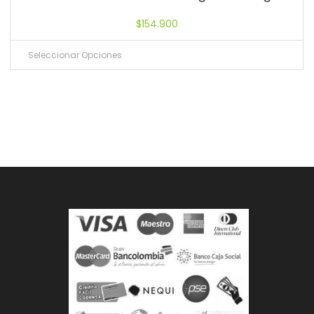
$
154.900
Seleccionar Opciones