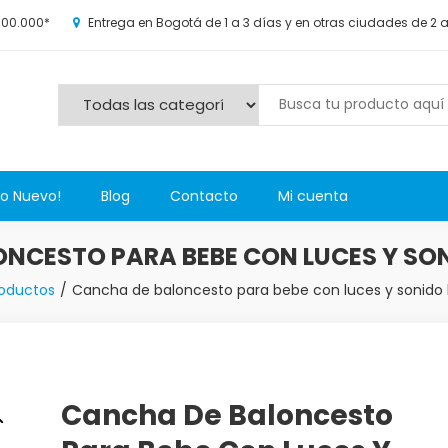
100.000*
Entrega en Bogotá de 1 a 3 días y en otras ciudades de 2 
s y más novedosos productos para grandes y chicos, además de l
Lo Nuevo!
Blog
Contacto
Mi cuenta
NCESTO PARA BEBE CON LUCES Y SO
oductos
Cancha de baloncesto para bebe con luces y sonido 
Cancha De Baloncesto