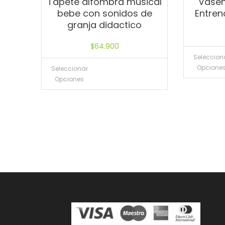
Tapete alfombra musical
Vasen
bebe con sonidos de
Entren
granja didactico
$
64.900
Seleccion
Opcione
Seleccionar
Opciones