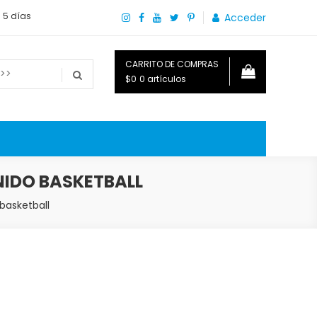
a 5 días
Acceder
CARRITO DE COMPRAS
$0
0 artículos
o que necesitas saber para disfrutar tu hogar.
NIDO BASKETBALL
basketball