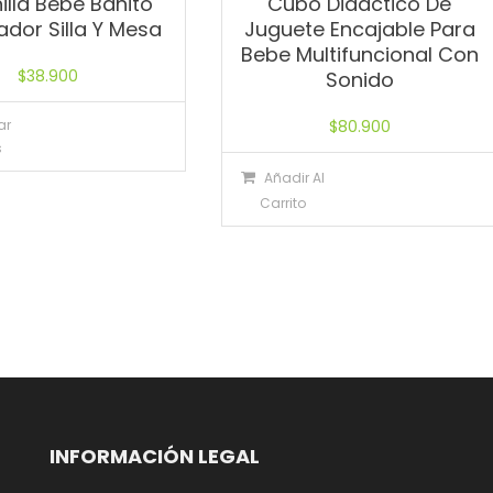
illa Bebe Bañito
Cubo Didactico De
ador Silla Y Mesa
Juguete Encajable Para
Bebe Multifuncional Con
$
38.900
Sonido
ar
$
80.900
s
Añadir Al
Carrito
INFORMACIÓN LEGAL