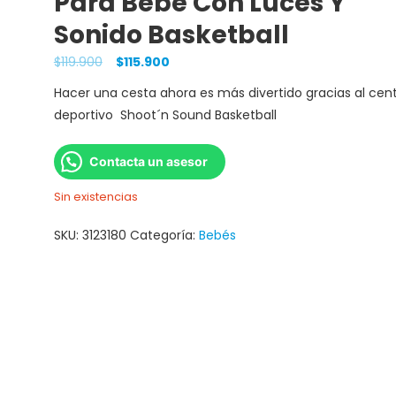
Para Bebe Con Luces Y
Sonido Basketball
$
119.900
$
115.900
Hacer una cesta ahora es más divertido gracias al cen
deportivo Shoot´n Sound Basketball
Contacta un asesor
Sin existencias
SKU:
3123180
Categoría:
Bebés