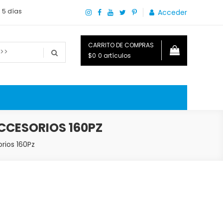
a 5 días
Acceder
CARRITO DE COMPRAS
$0
0 artículos
o que necesitas saber para disfrutar tu hogar.
CCESORIOS 160PZ
rios 160Pz
a