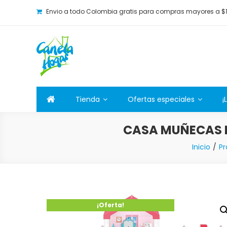
Envio a todo Colombia gratis para compras mayores a $
Canela Hogar
La tienda online para la familia. Tenemos los mejore
Tienda
Ofertas especiales
¡
CASA MUÑECAS I
Inicio
Pr
¡Oferta!