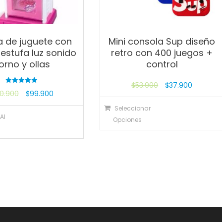
 de juguete con
Mini consola Sup diseño
estufa luz sonido
retro con 400 juegos +
orno y ollas
control
$
53.900
$
37.900
Valorado
30.900
$
99.900
con
5.00
de 5
Seleccionar
Al
Opciones