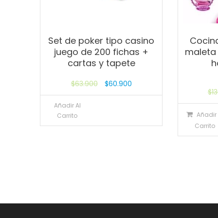
Set de poker tipo casino
Cocina
juego de 200 fichas +
maleta 
cartas y tapete
h
$
63.900
$
60.900
$
1
Añadir Al
Añadir 
Carrito
Carrito