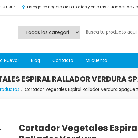
100.000*
Entrega en Bogotá de 1 a 3 días y en otras ciudades de 2 
s y más novedosos productos para grandes y chicos, además de l
Lo Nuevo!
Blog
Contacto
Mi cuenta
ALES ESPIRAL RALLADOR VERDURA S
roductos
Cortador Vegetales Espiral Rallador Verdura Spaguet
Cortador Vegetales Espira