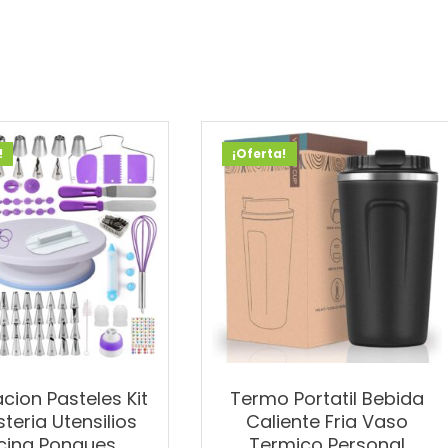
!
¡Oferta!
cion Pasteles Kit
Termo Portatil Bebida
teria Utensilios
Caliente Fria Vaso
cina Ponques
Termico Personal