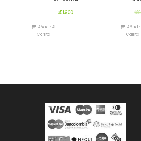
$
51.900
$
1
Añadir Al
Añadir 
Carrito
Carrito