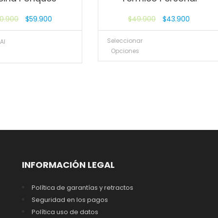
20.900
$
59.900
$
49.900
$
43.900
Seleccionar
Al
Opciones
INFORMACIÓN LEGAL
Política de garantías y retractos
Seguridad en los pagos
Política uso de datos