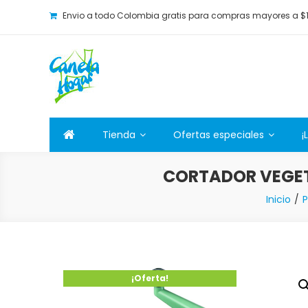
Envio a todo Colombia gratis para compras mayores a $
Canela Hogar
La tienda online para la familia. Tenemos los mejore
Tienda
Ofertas especiales
¡
CORTADOR VEGET
Inicio
P
¡Oferta!