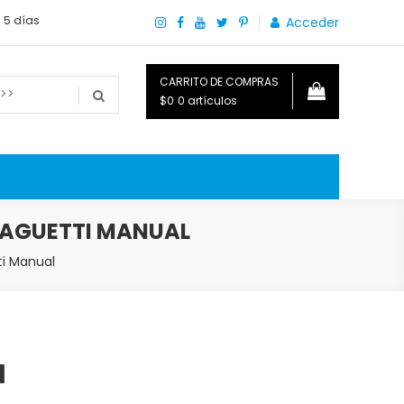
a 5 días
Acceder
CARRITO DE COMPRAS
$0
0 artículos
o que necesitas saber para disfrutar tu hogar.
PAGUETTI MANUAL
ti Manual
l