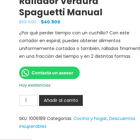
Rallador Verdura
Spaguetti Manual
$
50.900
$
40.900
¿Por qué perder tiempo con un cuchillo? Con este
cortador en espiral, puedes obtener alimentos
uniformemente cortados o también, rallados finamen
en una fracción del tiempo y en 2 distintas formas.
Contacta un asesor
Hay existencias
Añadir al carrito
SKU:
1006189
Categorías:
Cocina y hogar
,
Descuentos
insuperables