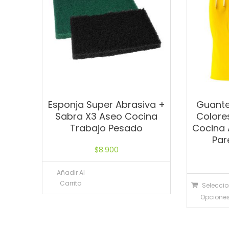
Esponja Super Abrasiva +
Guante
Sabra X3 Aseo Cocina
Colore
Trabajo Pesado
Cocina 
Par
$
8.900
Añadir Al
Carrito
Selecci
Opcione