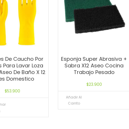
s De Caucho Por
Esponja Super Abrasiva +
s Para Lavar Loza
Sabra X12 Aseo Cocina
Aseo De Baño X 12
Trabajo Pesado
es Domestico
$
23.900
$
53.900
Añadir Al
Carrito
onar
s