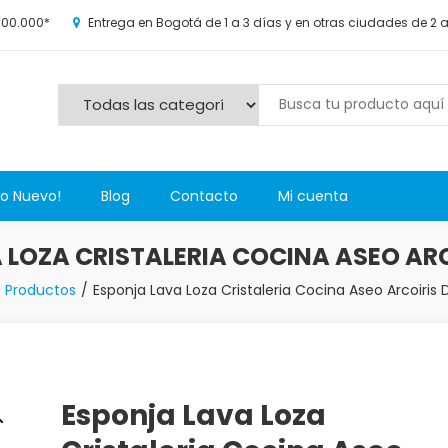
100.000*
Entrega en Bogotá de 1 a 3 días y en otras ciudades de 2 
s y más novedosos productos para grandes y chicos, además de l
Lo Nuevo!
Blog
Contacto
Mi cuenta
 LOZA CRISTALERIA COCINA ASEO AR
Productos
Esponja Lava Loza Cristaleria Cocina Aseo Arcoiris
Esponja Lava Loza