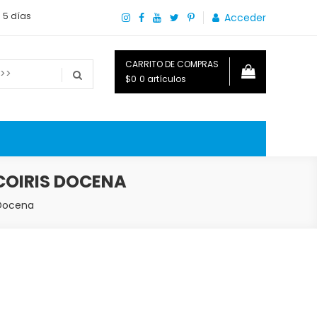
a 5 días
Acceder
CARRITO DE COMPRAS
$0
0 artículos
o que necesitas saber para disfrutar tu hogar.
COIRIS DOCENA
 Docena