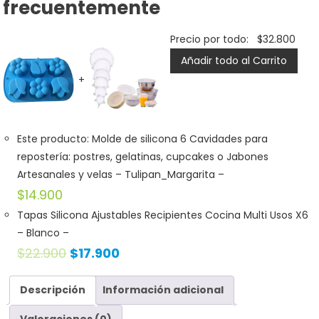
frecuentemente
Precio por todo:
$
32.800
Añadir todo al Carrito
+
Este producto: Molde de silicona 6 Cavidades para
repostería: postres, gelatinas, cupcakes o Jabones
Artesanales y velas
– Tulipan_Margarita
–
$
14.900
Tapas Silicona Ajustables Recipientes Cocina Multi Usos X6
– Blanco
–
$
22.900
$
17.900
Descripción
Información adicional
Valoraciones (0)