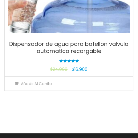
Dispensador de agua para botellon valvula
automatica recargable
Valorado
$
24.900
$
16.900
con
5.00
de 5
Añadir Al Carrito