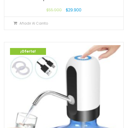
$
55.900
$
29.900
Añadir Al Carrito
¡Oferta!