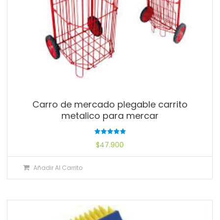
Carro de mercado plegable carrito
metalico para mercar
Valorado
$
47.900
con
5.00
de 5
Añadir Al Carrito