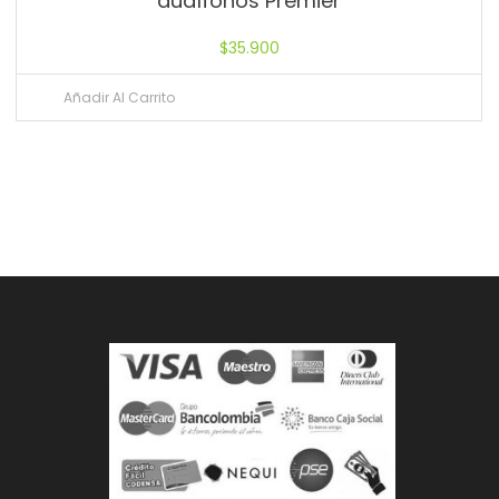
audífonos Premier
$
35.900
Añadir Al Carrito