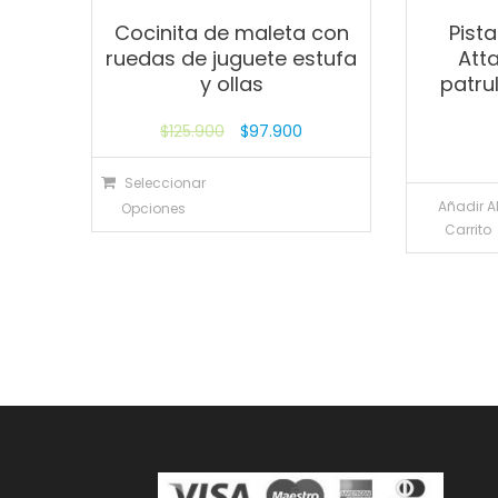
Cocinita de maleta con
Pista
ruedas de juguete estufa
Att
y ollas
patru
$
125.900
$
97.900
Seleccionar
Añadir A
Opciones
Carrito