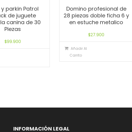
 y parkin Patrol
Domino profesional de
ack de juguete
28 piezas doble ficha 6 y
lla canina de 30
en estuche metalico
Piezas
$
27.900
$
99.900
Añadir Al
l
Carrito
INFORMACIÓN LEGAL