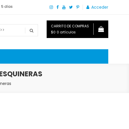
a 5 días
Acceder
CARRITO DE COMPRAS
$0
0 artículos
o que necesitas saber para disfrutar tu hogar.
S ESQUINERAS
ineras