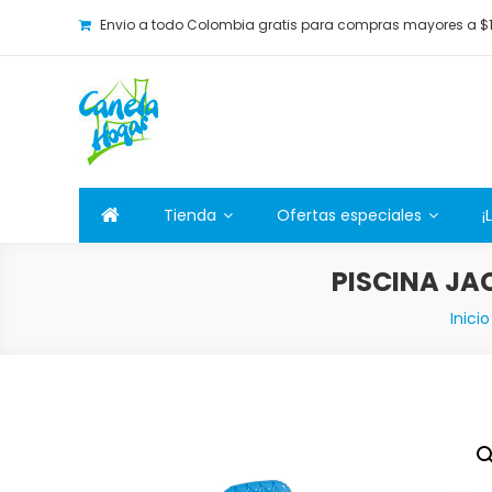
Envio a todo Colombia gratis para compras mayores a $
Canela Hogar
La tienda online para la familia. Tenemos los mejore
Tienda
Ofertas especiales
¡
PISCINA JAC
Inicio