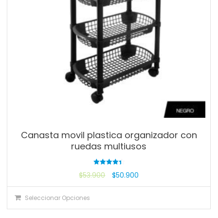
Canasta movil plastica organizador con
ruedas multiusos
Valorado
$
53.900
$
50.900
con
4.40
de 5
Seleccionar Opciones