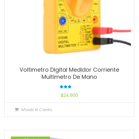
Voltimetro Digital Medidor Corriente
Multimetro De Mano
Valorado
$
24.900
con
3.00
de 5
Añadir Al Carrito