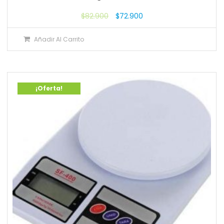
$
82.900
$
72.900
Añadir Al Carrito
¡Oferta!