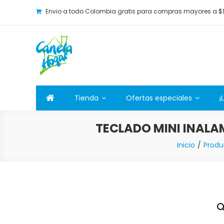
Envio a todo Colombia gratis para compras mayores a $
Canela Hogar
La tienda online para la familia. Tenemos los mejore
Tienda
Ofertas especiales
¡
TECLADO MINI INALA
Inicio
Produ