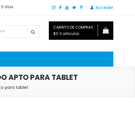
a 5 días
Acceder
CARRITO DE COMPRAS
$0
0 artículos
o que necesitas saber para disfrutar tu hogar.
DO APTO PARA TABLET
o para tablet