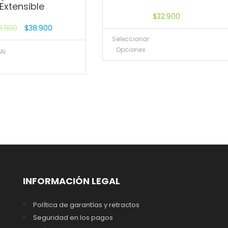
Extensible
$
32.900
1.900
$
38.900
Seleccionar
Opciones
Al
INFORMACIÓN LEGAL
Política de garantías y retractos
Seguridad en los pagos