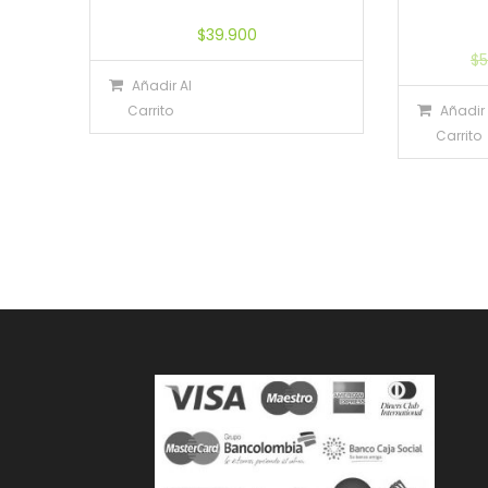
$
39.900
$
5
Añadir Al
Carrito
Añadir 
Carrito