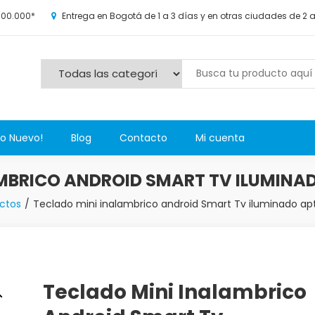
100.000*
Entrega en Bogotá de 1 a 3 días y en otras ciudades de 2 
s y más novedosos productos para grandes y chicos, además de l
Lo Nuevo!
Blog
Contacto
Mi cuenta
MBRICO ANDROID SMART TV ILUMINA
ctos
Teclado mini inalambrico android Smart Tv iluminado apt
Teclado Mini Inalambrico