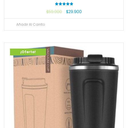
Valorado
$
59.900
$
29.900
con
5.00
de 5
Añadir Al Carrito
¡Oferta!