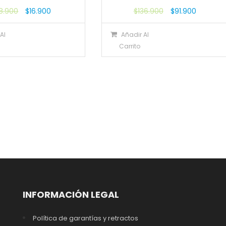
18.900
$
16.900
$
136.900
$
91.900
Al
Añadir Al
Carrito
INFORMACIÓN LEGAL
Política de garantías y retractos