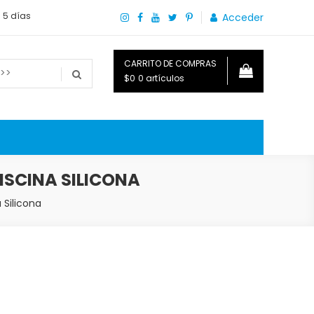
a 5 días
Acceder
CARRITO DE COMPRAS
$0
0 artículos
o que necesitas saber para disfrutar tu hogar.
ISCINA SILICONA
 Silicona