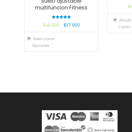
suelo ajustable
$
multifuncion Fitness
Añadir 
Valorado
$
46.900
$
37.900
con
Carrito
5.00
de 5
Seleccionar
Opciones