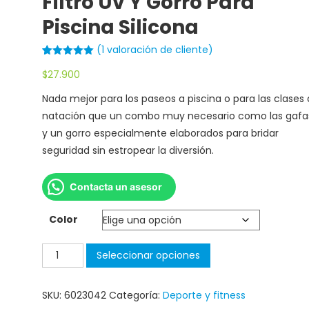
Filtro Uv Y Gorro Para
Piscina Silicona
(
1
valoración de cliente)
Valorado
1
$
27.900
con
5.00
de
5 en base
a
valoración
Nada mejor para los paseos a piscina o para las clases
de un
cliente
natación que un combo muy necesario como las gafa
y un gorro especialmente elaborados para bridar
seguridad sin estropear la diversión.
Contacta un asesor
Color
Seleccionar opciones
SKU:
6023042
Categoría:
Deporte y fitness