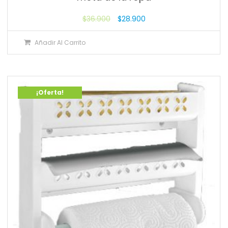
$
36.900
$
28.900
Añadir Al Carrito
¡Oferta!