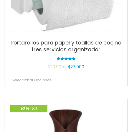
Portarollos para papel y toallas de cocina
tres servicios organizador
Valorado
$
29.900
$
27.900
con
5.00
de 5
Seleccionar Opciones
¡Oferta!