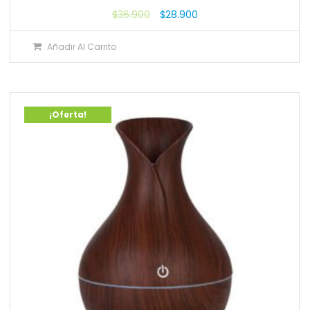
$
36.900
$
28.900
Añadir Al Carrito
¡Oferta!