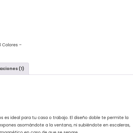
3 Colores
–
aciones (1)
os es ideal para tu casa o trabajo. El diseño doble te permite la
expones asomándote a la ventana, ni subiéndote en escaleras,
 magnético en caso de que se separe.