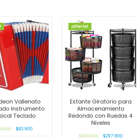
!
¡Oferta!
deon Vallenato
Estante Giratorio para
ado Instrumento
Almacenamiento
ical Teclado
Redondo con Ruedas 4
Niveles
8.900
$
83.900
$
309.900
$
297.900