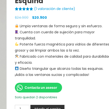
Esquina
(
1
valoración de cliente)
Valorado
1
$
24.900
$
20.900
con
5.00
de
5 en base
a
valoración
Limpia ventanas de forma segura y sin esfuerzo.
de un
cliente
Cuenta con cuerda de sujeción para mayor
tranquilidad.
Potente fuerza magnética para vidrios de diferente
grosor y asi limpiar ambos las a la vez.
Fabricado con materiales de calidad para durabilida
y eficacia.
Diseño triangular que alcanza todas las esquinas.
¡Adiós a las ventanas sucias y complicadas!
Contacta un asesor
Solo quedan 2 disponibles
Añadir al carrito