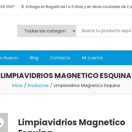
100.000*
Entrega en Bogotá de 1 a 3 días y en otras ciudades de 2 
s y más novedosos productos para grandes y chicos, además de l
Lo Nuevo!
Blog
Contacto
Mi cuenta
LIMPIAVIDRIOS MAGNETICO ESQUINA
Inicio
Productos
Limpiavidrios Magnetico Esquina
Limpiavidrios Magnetico