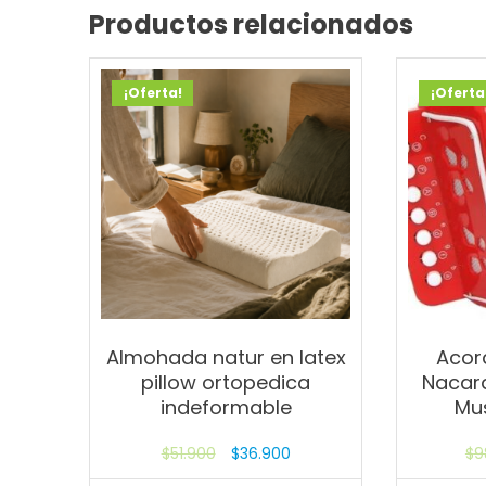
Productos relacionados
¡Oferta!
¡Oferta
Almohada natur en latex
Acor
pillow ortopedica
Nacar
indeformable
Mus
$
51.900
$
36.900
$
9