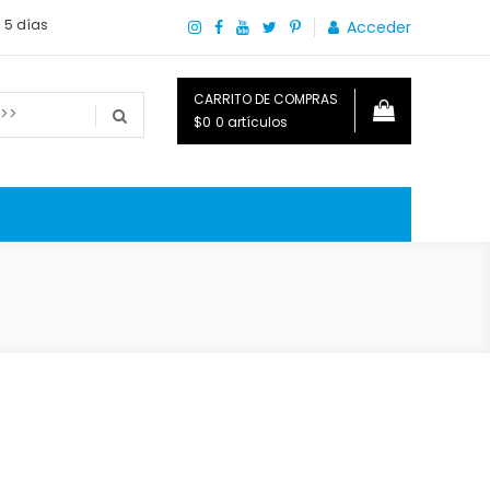
a 5 días
Acceder
CARRITO DE COMPRAS
$0
0 artículos
o que necesitas saber para disfrutar tu hogar.