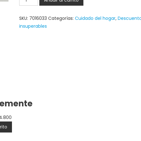
SKU:
7016033
Categorías:
Cuidado del hogar
,
Descuent
insuperables
temente
4.800
rito