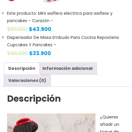
Este producto: Mini waflera electrica para wafless y
pancakes
– Corazón
–
$
89.900
$
43.900
Dispensador De Masa Embudo Para Cocina Reposteria
Cupcakes Y Pancakes
–
$
46.900
$
33.900
Descripción
Información adicional
Valoraciones (0)
Descripción
¿Quieres
añadir un
toque de