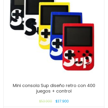
Mini consola Sup diseño retro con 400
juegos + control
$
53.900
$
37.900