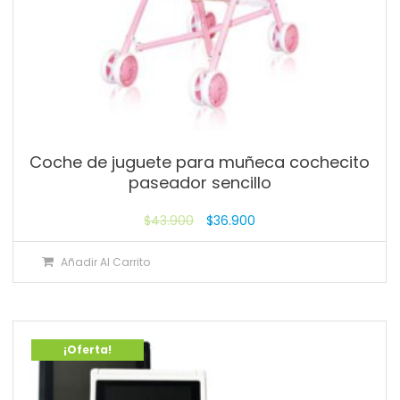
Coche de juguete para muñeca cochecito
paseador sencillo
$
43.900
$
36.900
Añadir Al Carrito
¡Oferta!