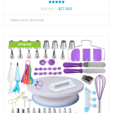
Valorado
$
29.900
$
27.900
con
5.00
de 5
Seleccionar Opciones
¡Oferta!