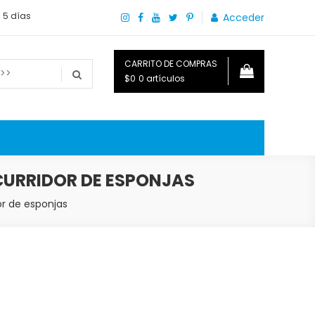
a 5 días
Acceder
CARRITO DE COMPRAS
$0
0 artículos
o que necesitas saber para disfrutar tu hogar.
CURRIDOR DE ESPONJAS
or de esponjas