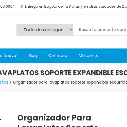
100.000*
Entrega en Bogotá de 1 a 3 días y en otras ciudades de 2 
s y más novedosos productos para grandes y chicos, además de l
Lo Nuevo!
Blog
Contacto
Mi cuenta
VAPLATOS SOPORTE EXPANDIBLE ES
ctos
Organizador para lavaplatos soporte expandible escurrid
Organizador Para