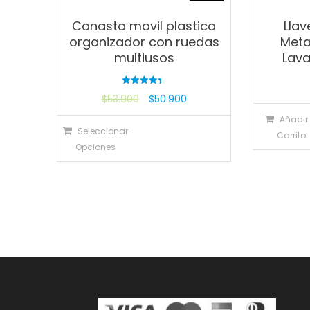
Canasta movil plastica
Llav
organizador con ruedas
Meta
multiusos
Lava
Valorado
$
53.900
$
50.900
con
4.40
de 5
Añadir 
Seleccionar
Carrito
Opciones