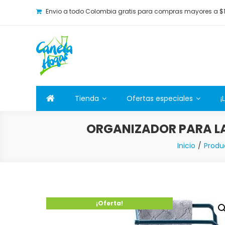
Envio a todo Colombia gratis para compras mayores a $
Canela Hogar
La tienda online para la familia. Tenemos los mejore
Tienda
Ofertas especiales
¡
ORGANIZADOR PARA LA
Inicio
Produ
¡Oferta!