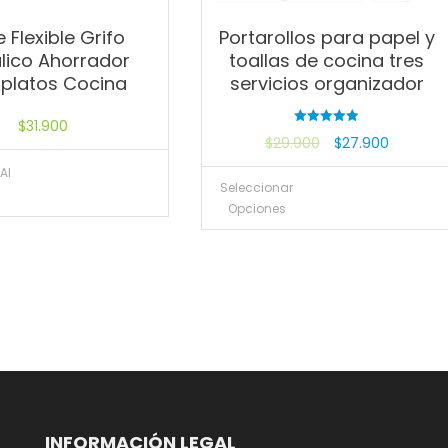
e Flexible Grifo
Portarollos para papel y
lico Ahorrador
toallas de cocina tres
platos Cocina
servicios organizador
$
31.900
Valorado
$
29.900
$
27.900
con
5.00
de 5
Al
Seleccionar
Opciones
INFORMACIÓN LEGAL