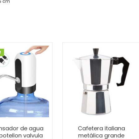
 5 cm
!
nsador de agua
Cafetera italiana
botellon valvula
metálica grande