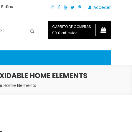
a 5 días
Acceder
CARRITO DE COMPRAS
$0
0 artículos
o que necesitas saber para disfrutar tu hogar.
XIDABLE HOME ELEMENTS
ble Home Elements