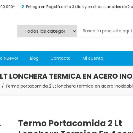
100.000*
Entrega en Bogotá de 1 a 3 días y en otras ciudades de 2 
s y más novedosos productos para grandes y chicos, además de l
Lo Nuevo!
Blog
Contacto
Mi cuenta
LT LONCHERA TERMICA EN ACERO INO
s
Termo portacomida 2 Lt lonchera termica en acero inoxida
Termo Portacomida 2 Lt