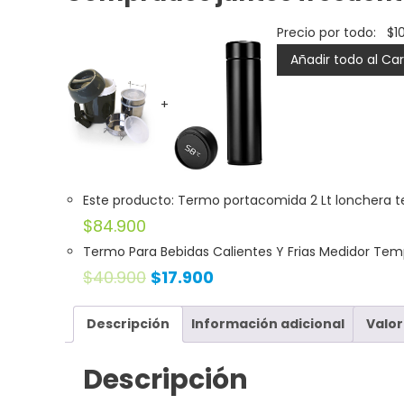
Precio por todo:
$
1
Añadir todo al Car
+
Este producto: Termo portacomida 2 Lt lonchera 
$
84.900
Termo Para Bebidas Calientes Y Frias Medidor Te
$
40.900
$
17.900
Descripción
Información adicional
Valor
Descripción