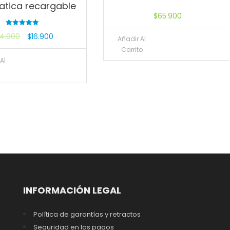
tica recargable
$
65.900
Valorado
4.900
$
16.900
con
Añadir Al
5.00
Carrito
de 5
Al
INFORMACIÓN LEGAL
Política de garantías y retractos
Seguridad en los pagos