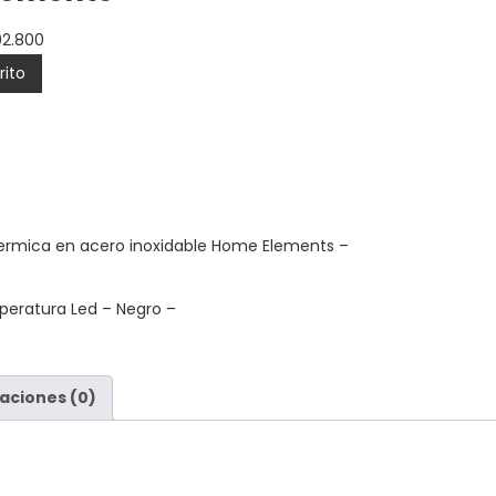
02.800
rito
termica en acero inoxidable Home Elements
–
mperatura Led
– Negro
–
aciones (0)