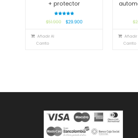
+ protector
automa
Valorado
$
51.900
$
29.900
$
2
con
5.00
de 5
Añadir Al
Añadir 
Carrito
Carrito