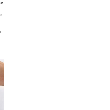
se
e
a