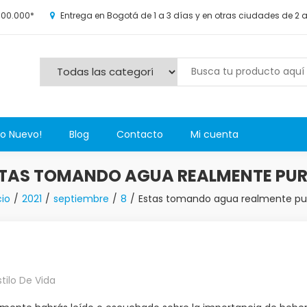
100.000*
Entrega en Bogotá de 1 a 3 días y en otras ciudades de 2 
s y más novedosos productos para grandes y chicos, además de l
Lo Nuevo!
Blog
Contacto
Mi cuenta
TAS TOMANDO AGUA REALMENTE PU
cio
2021
septiembre
8
Estas tomando agua realmente pu
stilo De Vida