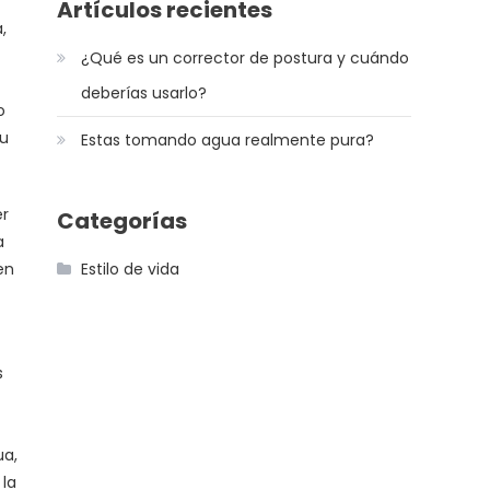
r
Artículos recientes
,
¿Qué es un corrector de postura y cuándo
deberías usarlo?
o
tu
Estas tomando agua realmente pura?
er
Categorías
a
en
Estilo de vida
s
ua,
 la