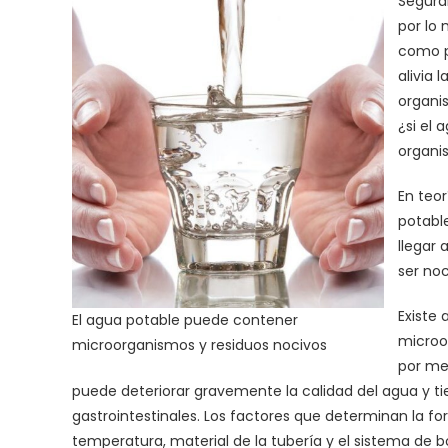
Segura
por lo 
como p
alivia 
organi
¿si el
organi
En teor
potabl
llegar 
ser noc
Existe 
El agua potable puede contener
microo
microorganismos y residuos nocivos
por me
puede deteriorar gravemente la calidad del agua y t
gastrointestinales. Los factores que determinan la fo
temperatura, material de la tubería y el sistema de