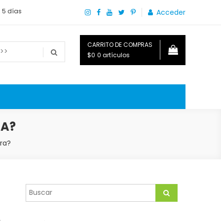
a 5 días
Acceder
CARRITO DE COMPRAS
$0
0 artículos
o que necesitas saber para disfrutar tu hogar.
RA?
ra?