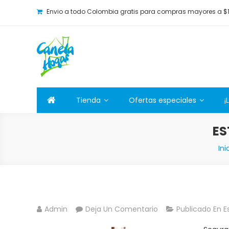
Envio a todo Colombia gratis para compras mayores a $
Canela Hogar
La tienda online para la familia. Tenemos los mejore
Tienda
Ofertas especiales
¡
ES
Ini
Admin
Deja Un Comentario
Publicado En
E