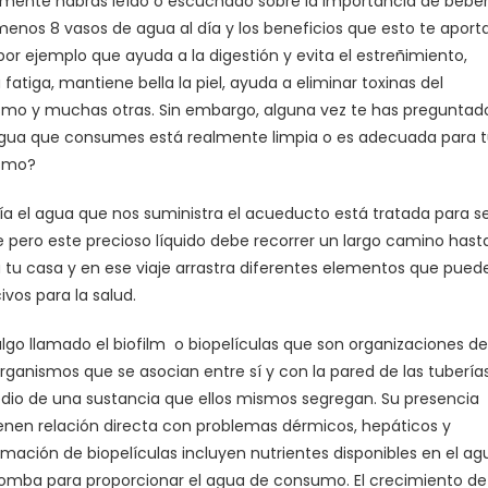
mente habrás leído o escuchado sobre la importancia de bebe
menos 8 vasos de agua al día y los beneficios que esto te aporta
or ejemplo que ayuda a la digestión y evita el estreñimiento,
la fatiga, mantiene bella la piel, ayuda a eliminar toxinas del
smo y muchas otras. Sin embargo, alguna vez te has preguntad
 agua que consumes está realmente limpia o es adecuada para 
smo?
ía el agua que nos suministra el acueducto está tratada para s
e pero este precioso líquido debe recorrer un largo camino hast
a tu casa y en ese viaje arrastra diferentes elementos que pued
ivos para la salud.
algo llamado el biofilm o biopelículas que son organizaciones de
rganismos que se asocian entre sí y con la pared de las tubería
dio de una sustancia que ellos mismos segregan. Su presencia
ienen relación directa con problemas dérmicos, hepáticos y
rmación de biopelículas incluyen nutrientes disponibles en el ag
 bomba para proporcionar el agua de consumo. El crecimiento de