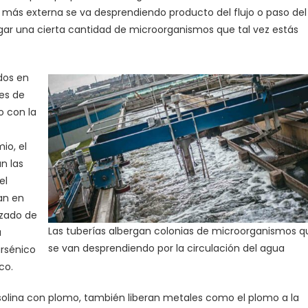
 más externa se va desprendiendo producto del flujo o paso del
ogar una cierta cantidad de microorganismos que tal vez estás
dos en
es de
o con la
io, el
n las
el
san en
nizado de
Las tuberías albergan colonias de microorganismos q
a
se van desprendiendo por la circulación del agua
arsénico
co.
solina con plomo, también liberan metales como el plomo a la