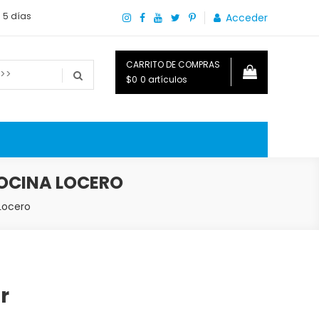
a 5 días
Acceder
CARRITO DE COMPRAS
$0
0 artículos
o que necesitas saber para disfrutar tu hogar.
COCINA LOCERO
 Locero
r