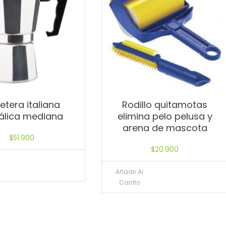
etera italiana
Rodillo quitamotas
álica mediana
elimina pelo pelusa y
arena de mascota
$
51.900
$
20.900
l
Añadir Al
Carrito