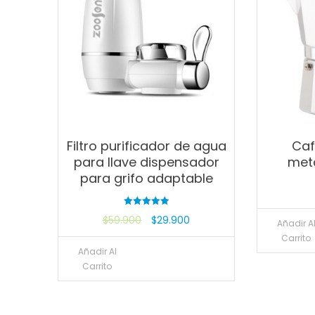
Filtro purificador de agua
Caf
para llave dispensador
met
para grifo adaptable
Valorado
$
59.900
$
29.900
con
Añadir A
5.00
Carrito
de 5
Añadir Al
Carrito