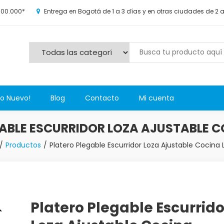
100.000*
Entrega en Bogotá de 1 a 3 días y en otras ciudades de 2 
s y más novedosos productos para grandes y chicos, además de l
Lo Nuevo!
Blog
Contacto
Mi cuenta
ABLE ESCURRIDOR LOZA AJUSTABLE 
Productos
Platero Plegable Escurridor Loza Ajustable Cocina
Platero Plegable Escurrido