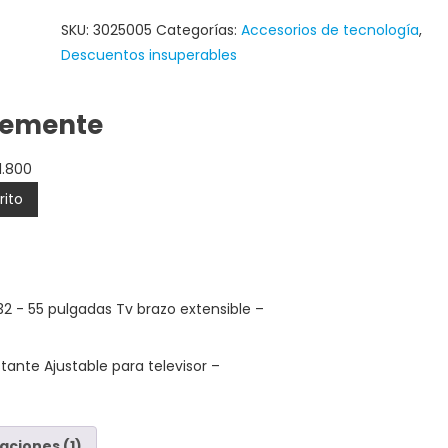
SKU:
3025005
Categorías:
Accesorios de tecnología
,
Descuentos insuperables
temente
1.800
rito
32 - 55 pulgadas Tv brazo extensible
–
tante Ajustable para televisor
–
aciones (1)