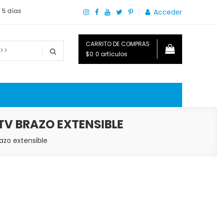
a 5 días
Acceder
CARRITO DE COMPRAS
$0
0 artículos
o que necesitas saber para disfrutar tu hogar.
TV BRAZO EXTENSIBLE
azo extensible