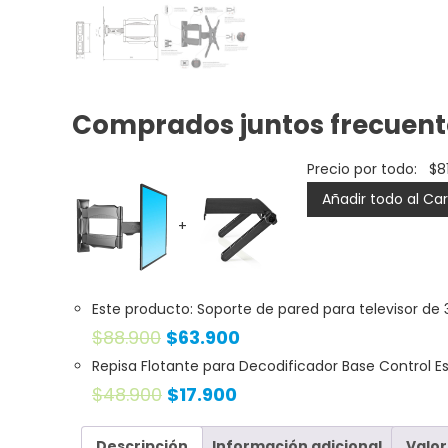
Comprados juntos frecuen
Precio por todo:
$
8
Añadir todo al Car
+
Este producto: Soporte de pared para televisor de 
$
88.900
$
63.900
Repisa Flotante para Decodificador Base Control Es
$
48.900
$
17.900
Descripción
Información adicional
Valor