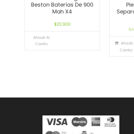
Beston Baterías De 900
Pie
Mah X4
Separ
$
20.900
$
4
Añadir Al
Añadir 
Carrito
Carrito