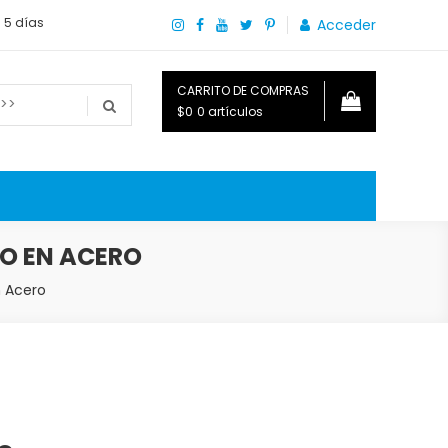
a 5 días
Acceder
CARRITO DE COMPRAS
$0
0 artículos
o que necesitas saber para disfrutar tu hogar.
SO EN ACERO
n Acero