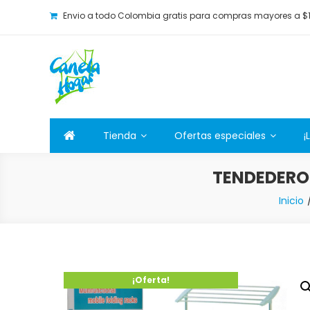
Envio a todo Colombia gratis para compras mayores a $
Canela Hogar
La tienda online para la familia. Tenemos los mejore
Tienda
Ofertas especiales
¡
TENDEDERO 
Inicio
¡Oferta!