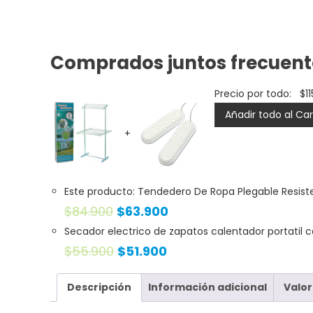
Comprados juntos frecuen
Precio por todo:
$
1
Añadir todo al Car
+
Este producto: Tendedero De Ropa Plegable Resist
$
84.900
$
63.900
Secador electrico de zapatos calentador portatil
$
55.900
$
51.900
Descripción
Información adicional
Valor