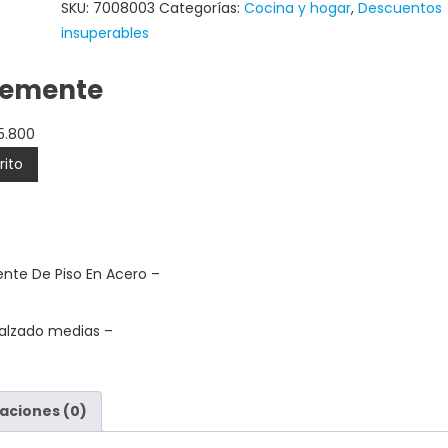
SKU:
7008003
Categorías:
Cocina y hogar
,
Descuentos
insuperables
temente
15.800
rito
ente De Piso En Acero
–
 calzado medias
–
aciones (0)